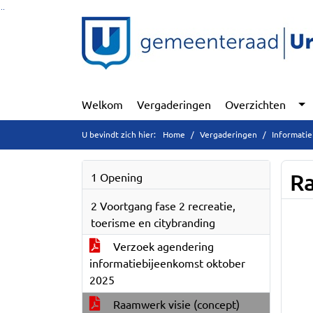
Ga naar de inhoud van deze pagina
Ga naar het zoeken
Ga naar het menu
Welkom
Vergaderingen
Overzichten
U bevindt zich hier:
Home
Vergaderingen
Informati
Ra
1 Opening
2 Voortgang fase 2 recreatie,
toerisme en citybranding
Verzoek agendering
informatiebijeenkomst oktober
2025
Raamwerk visie (concept)