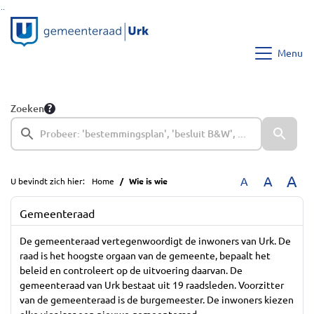
Ga naar de inhoud van deze pagina
Ga naar het zoeken
Ga naar het menu
Menu
Zoeken
A
A
A
U bevindt zich hier:
Home
Wie is wie
Gemeenteraad
De gemeenteraad vertegenwoordigt de inwoners van Urk. De
raad is het hoogste orgaan van de gemeente, bepaalt het
beleid en controleert op de uitvoering daarvan. De
gemeenteraad van Urk bestaat uit 19 raadsleden. Voorzitter
van de gemeenteraad is de burgemeester. De inwoners kiezen