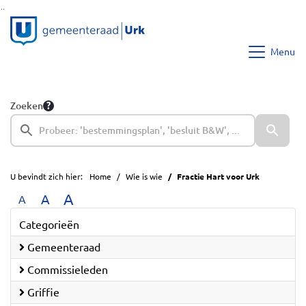
Ga naar de inhoud van deze pagina
Ga naar het zoeken
Ga naar het menu
Menu
Zoeken
U bevindt zich hier:
Home
Wie is wie
Fractie Hart voor Urk
A
A
A
Categorieën
Gemeenteraad
Commissieleden
Griffie