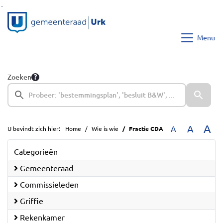
Ga naar de inhoud van deze pagina
Ga naar het zoeken
Ga naar het menu
Menu
Zoeken
A
A
A
U bevindt zich hier:
Home
Wie is wie
Fractie CDA
Categorieën
Gemeenteraad
Commissieleden
Griffie
Rekenkamer