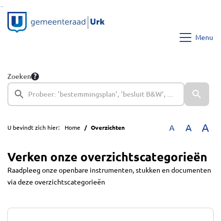
Ga naar de inhoud van deze pagina
Ga naar het zoeken
Ga naar het menu
Menu
Zoeken
A
A
A
U bevindt zich hier:
Home
Overzichten
Verken onze overzichtscategorieën
Raadpleeg onze openbare instrumenten, stukken en documenten
via deze overzichtscategorieën