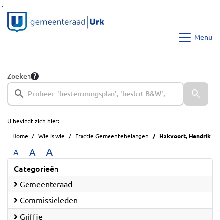
Ga naar de inhoud van deze pagina
Ga naar het zoeken
Ga naar het menu
Menu
Zoeken
U bevindt zich hier:
Home
Wie is wie
Fractie Gemeentebelangen
Hakvoort, Hendrik
A
A
A
Categorieën
Gemeenteraad
Commissieleden
Griffie