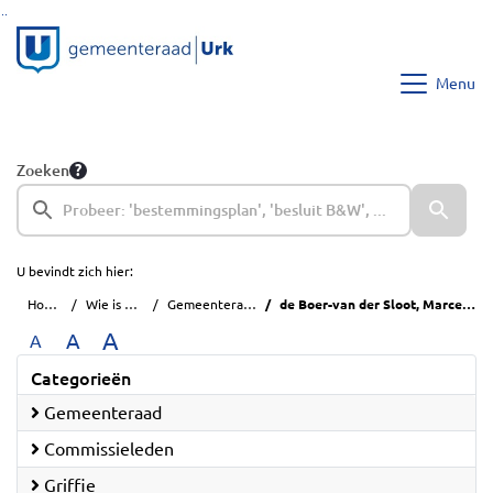
Ga naar de inhoud van deze pagina
Ga naar het zoeken
Ga naar het menu
Menu
Zoeken
U bevindt zich hier:
Home
Wie is wie
Gemeenteraad
de Boer-van der Sloot, Marcelle
A
A
A
Categorieën
Gemeenteraad
Commissieleden
Griffie