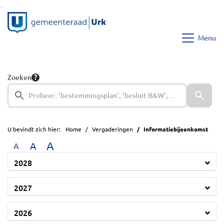
Ga naar de inhoud van deze pagina
Ga naar het zoeken
Ga naar het menu
Menu
Zoeken
U bevindt zich hier:
Home
Vergaderingen
Informatiebijeenkomst
A
A
A
2028
2027
2026