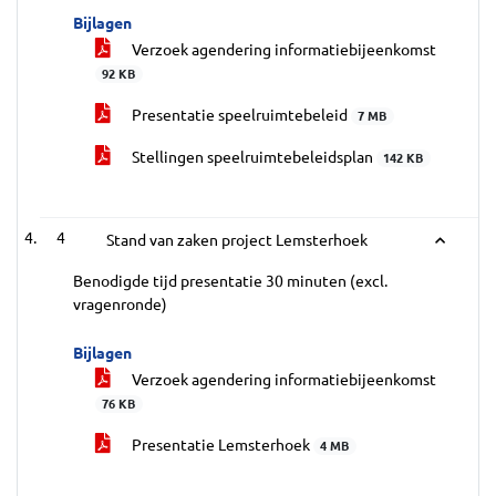
Bijlagen
Verzoek agendering informatiebijeenkomst
92 KB
Presentatie speelruimtebeleid
7 MB
Stellingen speelruimtebeleidsplan
142 KB
4
Stand van zaken project Lemsterhoek
Benodigde tijd presentatie 30 minuten (excl.
vragenronde)
Bijlagen
Verzoek agendering informatiebijeenkomst
76 KB
Presentatie Lemsterhoek
4 MB