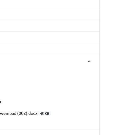
B
 zwembad (002).docx
45 KB