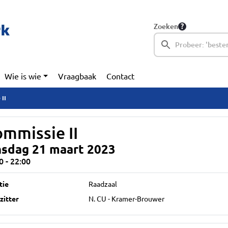
Zoeken
Wie is wie
Vraagbaak
Contact
 II
mmissie II
nsdag 21 maart 2023
0 - 22:00
tie
Raadzaal
zitter
N. CU - Kramer-Brouwer